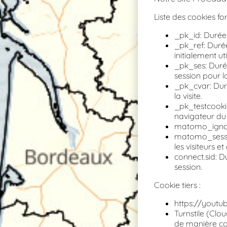
Liste des cookies fo
_pk_id: Durée 1
_pk_ref: Durée 
initialement uti
_pk_ses: Durée
session pour la
_pk_cvar: Duré
la visite.
_pk_testcookie:
navigateur du 
matomo_ignore:
matomo_sessid:
les visiteurs 
connect.sid: D
session.
Cookie tiers :
https://youtu
Turnstile (Clo
de manière con