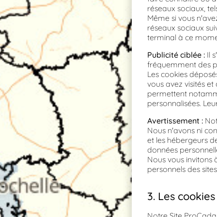
réseaux sociaux, te
Même si vous n'avez 
réseaux sociaux suiv
terminal à ce momen
Publicité ciblée :
Il 
fréquemment des par
Les cookies déposés
vous avez visités et
permettent notammen
personnalisées. Leur
Avertissement :
Not
Nous n'avons ni cont
et les hébergeurs de
données personnelles 
Nous vous invitons 
personnels des site
3. Les cookies
Notre Site ProCadas