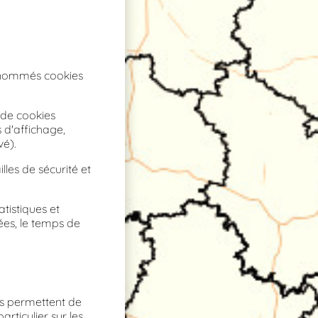
 dénommés cookies
 de cookies
s d'affichage,
vé).
lles de sécurité et
atistiques et
ées, le temps de
ous permettent de
rticulier sur les